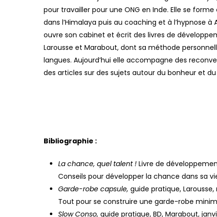
pour travailler pour une ONG en Inde. Elle se forme 
dans l’Himalaya puis au coaching et à l’hypnose à Au
ouvre son cabinet et écrit des livres de développe
Larousse et Marabout, dont sa méthode personnelle a
langues. Aujourd’hui elle accompagne des reconvers
des articles sur des sujets autour du bonheur et du
Hit enter to search or ESC to close
Bibliographie :
La chance, quel talent !
Livre de développement
Conseils pour développer la chance dans sa vi
Garde-robe capsule,
guide pratique, Larousse,
Tout pour se construire une garde-robe minimal
Slow Conso,
guide pratique, BD, Marabout, janv