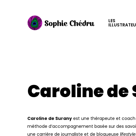
Skip
to
main
LES
ILLUSTRATE
content
Caroline
de
Caroline de Surany
est une thérapeute et coach 
méthode d’accompagnement basée sur des savoirs i
une carrière de journaliste et de blogueuse
lifestyle