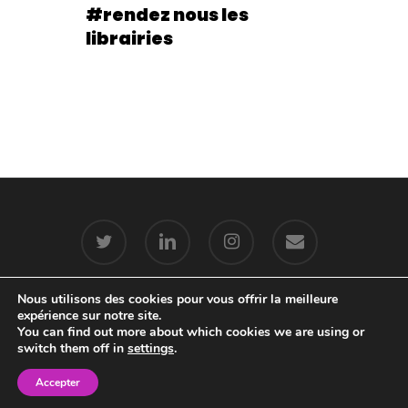
#rendez nous les
librairies
twitter
linkedin
instagram
email
Nous utilisons des cookies pour vous offrir la meilleure
expérience sur notre site.
© 2026 Sophie Chédru. - Réalisation :
You can find out more about which cookies we are using or
MAOGANI
switch them off in
settings
.
Accepter